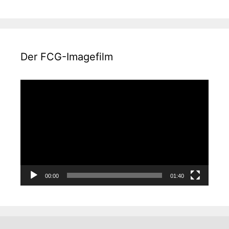
Der FCG-Imagefilm
Video-
Player
00:00
01:40